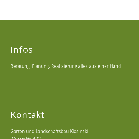
Infos
Beratung, Planung, Realisierung alles aus einer Hand
Kontakt
Garten und Landschaftsbau Klosinski