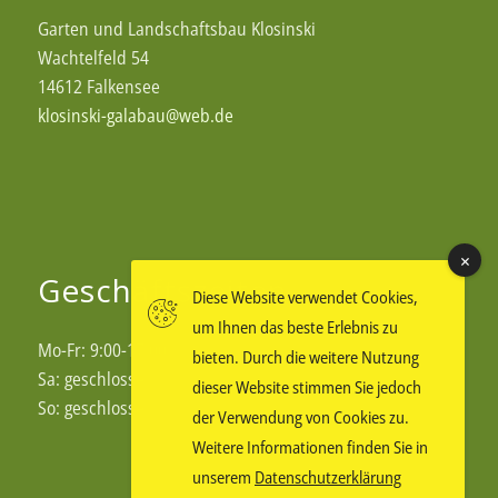
Garten und Landschaftsbau Klosinski
Wachtelfeld 54
14612 Falkensee
klosinski-galabau@web.de
Geschäftszeiten
Diese Website verwendet Cookies,
um Ihnen das beste Erlebnis zu
Mo-Fr: 9:00-17:00
bieten. Durch die weitere Nutzung
Sa: geschlossen
dieser Website stimmen Sie jedoch
So: geschlossen
der Verwendung von Cookies zu.
Weitere Informationen finden Sie in
unserem
Datenschutzerklärung