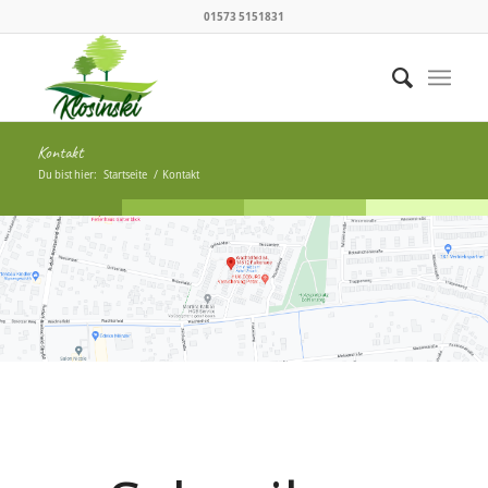
01573 5151831
Kontakt
Du bist hier:
Startseite
/
Kontakt